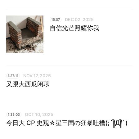
DEC 02, 2025
16:07
自信光芒照耀你我
NOV 17, 2025
1:27:11
又跟大西瓜闲聊
OCT 10, 2025
1:33:03
今日大 CP 史观☆星三国の狂暴吐槽(;´༎ຶД༎ຶ`)