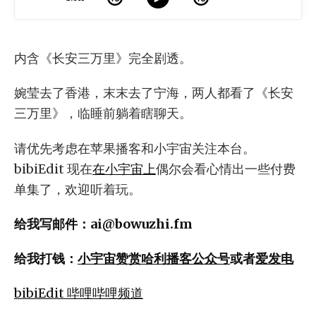
内含《长安三万里》完全剧透。
婉莹去了香港，末末去了宁海，两人都看了《长安
三万里》，临睡前躺着瞎聊天。
请优先考虑在苹果播客和小宇宙关注本台。
bibiEdit 现在
在小宇宙上
偶尔会看心情出一些付费
单集了，欢迎听着玩。
给我写邮件：
ai@bowuzhi.fm
给我打钱：
小宇宙赞赏
哈利播客公众号
或者
爱发电
bibiEdit 哔哩哔哩频道