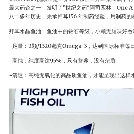
最大药企之一，发明了”世纪之药“阿司匹林。One A
八十多年历史，秉承拜耳156 年制药经验，用制药
拜耳水晶鱼油，鱼油中的钻石等级，小颗无腥味好吞
-足量：2颗/1320毫克Omega-3，达到国际标准
-高纯：纯度高达95%，只有营养，没有杂质。
-清透：高纯无氧化的高品质鱼油，才能呈现出这样