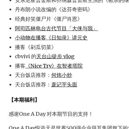
安东尼霍普金斯和乔纳森普雷斯主演的《教宗的继
丹布朗小说改编的《达芬奇密码》
经典好笑僵尸片《僵尸肖恩》
阿司匹林电台古代节目「大侠与我」
小动物在播客《日知录》讲元史
播客《剁瓜切菜》
cbvivi 的
天台山徒步 vlog
播客
《Nice Try》在智者塔院
天台饭店推荐：
何炜小炒
天台饭店推荐：
庞记芋头面
【本期福利】
感谢One A Day 对本期节目的支持！
One A Day悦添天是世界500强企业拜耳集团旗