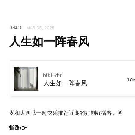
MAR 05, 2025
1:42:13
人生如一阵春风
bibiEdit
1.0x
人生如一阵春风
🌟和大西瓜一起快乐推荐近期的好剧好播客。🌟
指路👉